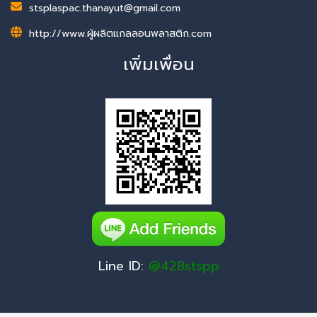
stsplaspac.thanayut@gmail.com
http://www.ผู้ผลิตแกลลอนพลาสติก.com
เพิ่มเพื่อน
Line ID:
@428stspp