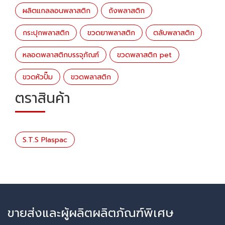
ผลิตแกลลอนพลาสติก
ถังพลาสติก
กระปุกพลาสติก
ขวดยาพลาสติก
ตลับพลาสติก
หลอดพลาสติกบรรจุภัณฑ์
ขวดพลาสติก pet
ขวดหัวปั๊ม
ขวดพลาสติก
ตราสินค้า
S.T.S Plaspac
ขายส่งและผู้ผลิตผลิตภัณฑ์พิเศษ