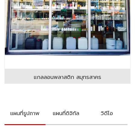
แกลลอนพลาสติก สมุทรสาคร
แผนที่รูปภาพ
แผนที่ดิจิทัล
วิดีโอ