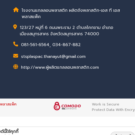
โรงงานแกลลอนพลาสติก ผลิตถังพลาสติก-เอส ที เอส
พลาสแพ็ค
123/27 หมู่ที่ 6 ถนนพระราม 2 ตำบลโคกขาม อำเภอ
เมืองสมุทรสาคร จังหวัดสมุทรสาคร 74000
081-561-6564
,
034-867-882
stsplaspac.thanayut@gmail.com
http://www.ผู้ผลิตแกลลอนพลาสติก.com
 พลาสแพ็ค
Work is Secure
Protect Data With Encry
ต์นี้ใช้คุกกี้