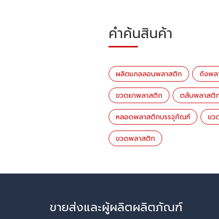
คำค้นสินค้า
ผลิตแกลลอนพลาสติก
ถังพล
ขวดยาพลาสติก
ตลับพลาสติ
หลอดพลาสติกบรรจุภัณฑ์
ขว
ขวดพลาสติก
ขายส่งและผู้ผลิตผลิตภัณฑ์