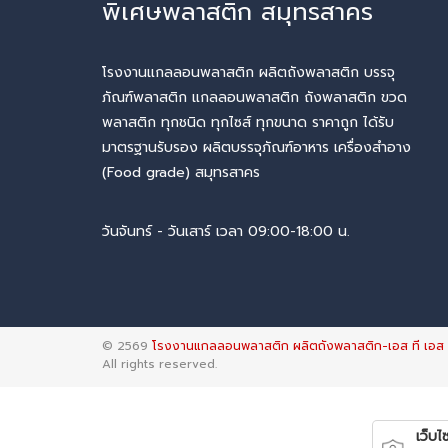
พิเศษพลาสติก สมุทรสาคร
โรงงานแกลลอนพลาสติก ผลิตถังพลาสติก บรรจุ
ภัณฑ์พลาสติก แกลลอนพลาสติก ถังพลาสติก ขวด
พลาสติก ทุกชนิด ทุกไซส์ ทุกขนาด ราคาถูก ได้รับ
มาตรฐานรับรอง ผลิตบรรจุภัณฑ์อาหาร เครื่องสำอาง
(Food grade) สมุทรสาคร
วันจันทร์ - วันเสาร์ เวลา 09:00-18:00 น.
© 2569
โรงงานแกลลอนพลาสติก ผลิตถังพลาสติก-เอส ที เอส
All rights reserved.
เว็บไซ