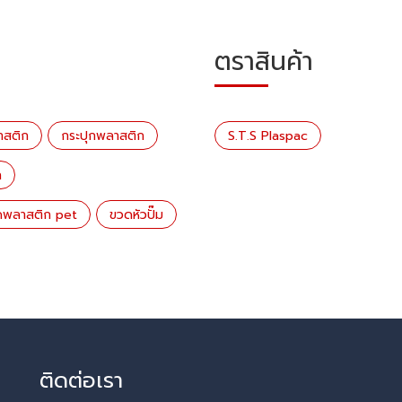
ตราสินค้า
าสติก
กระปุกพลาสติก
S.T.S Plaspac
ก
ดพลาสติก pet
ขวดหัวปั๊ม
ติดต่อเรา