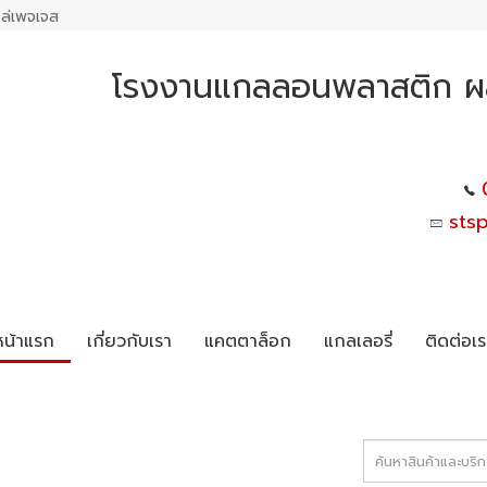
ล่เพจเจส
โรงงานแกลลอนพลาสติก ผล
sts
หน้าแรก
เกี่ยวกับเรา
แคตตาล็อก
แกลเลอรี่
ติดต่อเร