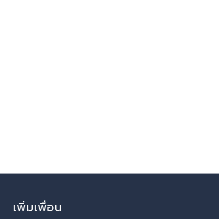
เพิ่มเพื่อน