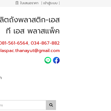
ใบเสนอราคา
|
เข้าสู่ระบบ
|
ิตถังพลาสติก-เอส
ที เอส พลาสแพ็ค
081-561-6564
034-867-882
,
plaspac.thanayut@gmail.com
า