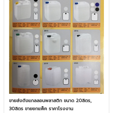
ขายส่งถังแกลลอนพลาสติก ขนาด 20ลิตร,
30ลิตร ขายยกแพ็ค ราคาโรงงาน