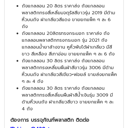
ถังแกลลอน 20 ลิตร ราคาส่ง ถังแกลลอน
พลาสติกทรงสี่เหลี่ยมจตุรัสสีขาวรุ่น 2019 มีด้าม
หิ้วบนถัง ฝาเกลียวสีแดง ขายยกแพ็ค ๆ ละ 6
ถัง
ถังแกลลอน 20ลิตรทรงกระบอก ราคาส่ง ถัง
แกลลอนพลาสติกทรงกระบอก รุ่น 2021 ถัง
แกลลอนน้ำยาล้างจาน หูหิ้วพับได้ฝาเกลียว มีสี
ขาว สีเหลือง สีเทาอ่อน ขายยกแพ็ค ๆ ละ 6 ถัง
ถังแกลลอน 30 ลิตร ราคาส่ง ถังแกลลอน
พลาสติกทรงเหลี่ยมผืนผ้าสีขาวรุ่น 3006 มีด้าม
หิ้วบนถัง ฝาเกลียวสีเขียว+ฟอยล์ ขายส่งยกแพ็ค
ๆ ละ 4 ถัง
ถังแกลลอน 30 ลิตร ราคาส่ง ถังแกลลอน
พลาสติกทรงสี่เหลี่ยมผืนผ้าสีน้ำเงินรุ่น 3009 มี
ด้ามหิ้วบนถัง ฝาเกลียวสีขาว ขายยกแพ็ค ๆ ละ
4 ถัง
ต้องการ บรรจุภัณฑ์พลาสติก ติดต่อ