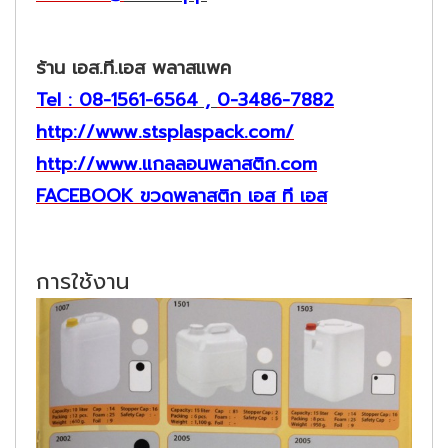
ร้าน เอส.ที.เอส พลาสแพค
Tel : 08-1
561-6564 ,
0-3486-7882
http://www.stsplaspack.com/
http://www.แกลลอนพลาสติก.com
FACEBOOK ขวดพลาสติก เอส ที เอส
การใช้งาน