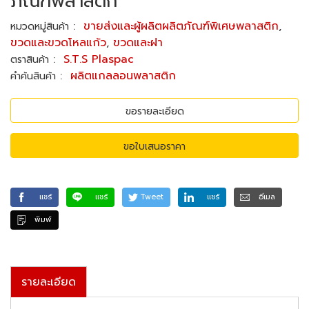
ภัณฑ์พลาสติก
:
ขายส่งและผู้ผลิตผลิตภัณฑ์พิเศษพลาสติก
,
หมวดหมู่สินค้า
ขวดและขวดโหลแก้ว
,
ขวดและฝา
:
S.T.S Plaspac
ตราสินค้า
:
ผลิตแกลลอนพลาสติก
คำค้นสินค้า
ขอรายละเอียด
ขอใบเสนอราคา
แชร์
แชร์
Tweet
แชร์
อีเมล
พิมพ์
รายละเอียด