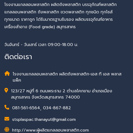
โรงงานแกลลอนพลาสติก ผลิตถังพลาสติก บรรจุภัณฑ์พลาสติก
แกลลอนพลาสติก ถังพลาสติก ขวดพลาสติก ทุกชนิด ทุกไซส์
ทุกขนาด ราคาถูก ได้รับมาตรฐานรับรอง ผลิตบรรจุภัณฑ์อาหาร
เครื่องสำอาง (Food grade) สมุทรสาคร
วันจันทร์ - วันเสาร์ เวลา 09:00-18:00 น.
ติดต่อเรา
โรงงานแกลลอนพลาสติก ผลิตถังพลาสติก-เอส ที เอส พลาส
แพ็ค
123/27 หมู่ที่ 6 ถนนพระราม 2 ตำบลโคกขาม อำเภอเมือง
สมุทรสาคร จังหวัดสมุทรสาคร 74000
081-561-6564
,
034-867-882
stsplaspac.thanayut@gmail.com
http://www.ผู้ผลิตแกลลอนพลาสติก.com