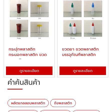
กระปุกพลาสติก
ขวดยา ขวดพลาสติก
กระบอกพลาสติก ขวด
บรรจุภัณฑ์พลาสติก
พลาสติก บรรจุภ...
ดูรายละเอียด
ดูรายละเอียด
คำค้นสินค้า
ผลิตแกลลอนพลาสติก
ถังพลาสติก