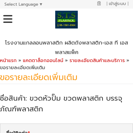
|
เข้าสู่ระบบ
|
Select Language
▼
โรงงานแกลลอนพลาสติก ผลิตถังพลาสติก-เอส ที เอส
พลาสแพ็ค
หน้าแรก
»
แคตตาล็อกออนไลน์
»
รายละเอียดสินค้าและบริการ
»
ขอรายละเอียดเพิ่มเติม
ขอรายละเอียดเพิ่มเติม
ชื่อสินค้า: ขวดหัวปั๊ม ขวดพลาสติก บรรจุ
ภัณฑ์พลาสติก