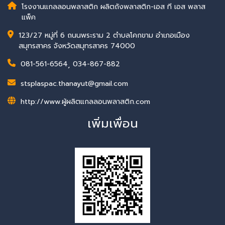
โรงงานแกลลอนพลาสติก ผลิตถังพลาสติก-เอส ที เอส พลาส
แพ็ค
123/27 หมู่ที่ 6 ถนนพระราม 2 ตำบลโคกขาม อำเภอเมือง
สมุทรสาคร จังหวัดสมุทรสาคร 74000
081-561-6564
,
034-867-882
stsplaspac.thanayut@gmail.com
http://www.ผู้ผลิตแกลลอนพลาสติก.com
เพิ่มเพื่อน