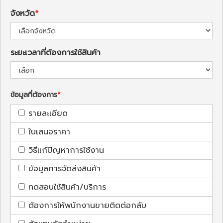
จังหวัด
ระยะเวลาที่ต้องการใช้สินค้า
ข้อมูลที่ต้องการ
รายละเอียด
ใบเสนอราคา
วิธีแก้ปัญหาการใช้งาน
ข้อมูลการจัดส่งสินค้า
ทดสอบใช้สินค้า/บริการ
ต้องการให้พนักงานขายติดต่อกลับ